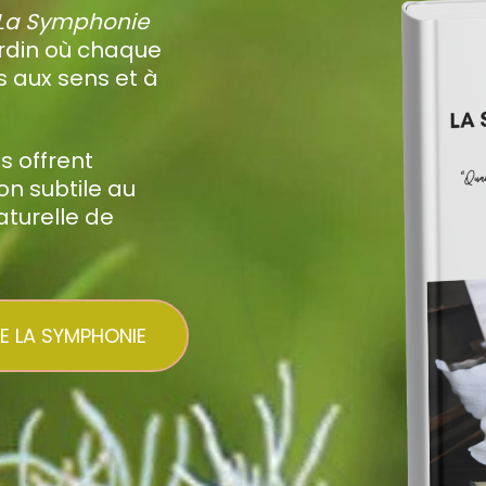
La Symphonie
rdin où chaque
s aux sens et à
s offrent
on subtile au
turelle de
RE LA SYMPHONIE