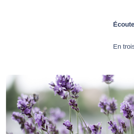
Écoute
En troi