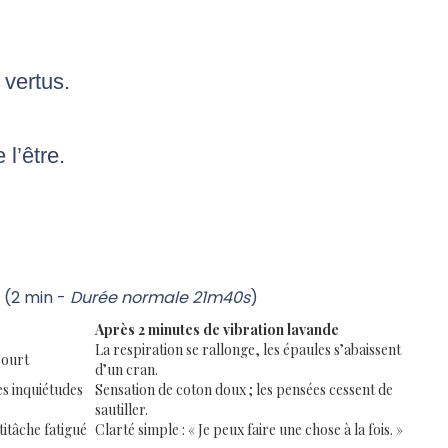
 vertus.
 l’être.
(2 min -
Durée normale 21m40s
)
Après 2 minutes de vibration lavande
La respiration se rallonge, les épaules s’abaissent
court
d’un cran.
tes inquiétudes
Sensation de coton doux ; les pensées cessent de
sautiller.
itâche fatigué
Clarté simple : « Je peux faire une chose à la fois. »