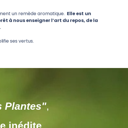
lement un remède aromatique.
Elle est
un
rêt à nous enseigner l’art du repos, de la
.
fie ses vertus.
 Plantes"
,
e inédite
,