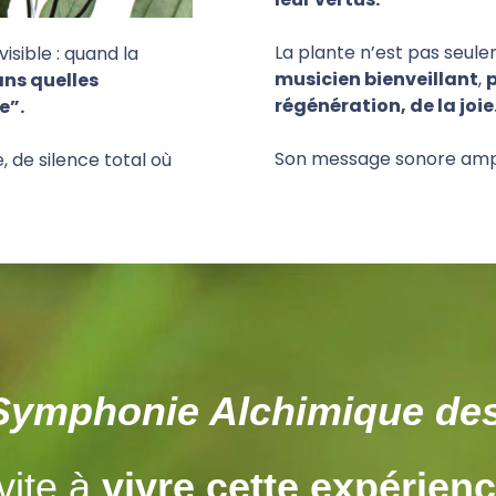
La plante n’est pas seu
isible : quand la
musicien bienveillant
,
p
ns quelles
régénération, de la joie
e”.
Son message sonore ampli
, de silence total où
Symphonie Alchimique des
vite à
vivre cette expérienc