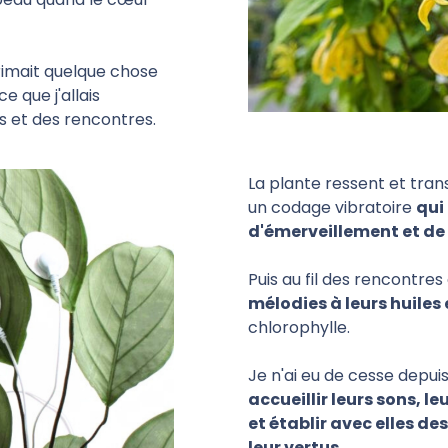
primait quelque chose
e que j'allais
s et des rencontres.
La plante ressent et tra
un codage vibratoire
qui
d'émerveillement et de 
Puis au fil des rencontre
mélodies à leurs huiles 
chlorophylle.
Je n'ai eu de cesse depui
accueillir leurs sons, l
et établir avec elles de
leur vertus.