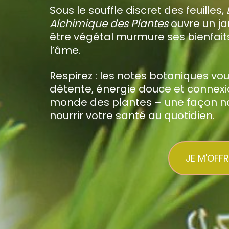
Sous le souffle discret des feuilles,
Alchimique des Plantes
ouvre un ja
être végétal murmure ses bienfait
l’âme.
Respirez : les notes botaniques vou
détente, énergie douce et connexi
monde des plantes – une façon na
nourrir votre santé au quotidien.
JE M'OFF